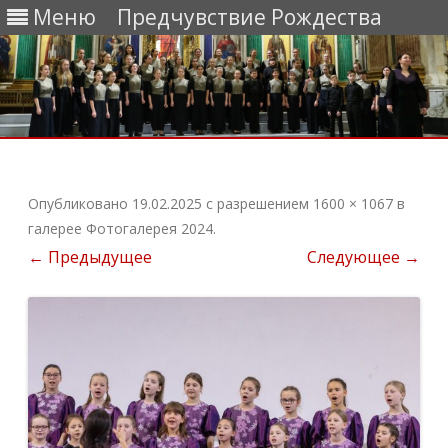
Меню
Предчувствие Рождества
Перейти
к
содержимому
Опубликовано
19.02.2025
с разрешением
1600 × 1067
в
галерее
Фотогалерея 2024
.
← Предыдущее
Следующее →