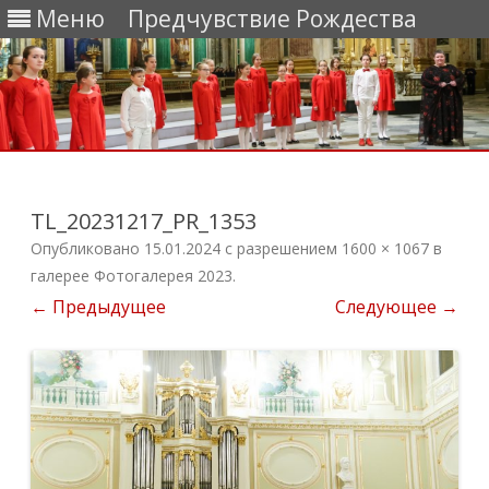
Меню
Предчувствие Рождества
Перейти
к
содержимому
TL_20231217_PR_1353
Опубликовано
15.01.2024
с разрешением
1600 × 1067
в
галерее
Фотогалерея 2023
.
← Предыдущее
Следующее →