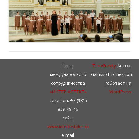
Центр
ZeroGravity
Автор:
международного
GalussoThemes.com
сотрудничества
Работает на
«ИНТЕР АСПЕКТ»
WordPress
телефон: +7 (981)
859-49-46
сайт:
www.interfestplus.ru
e-mail: