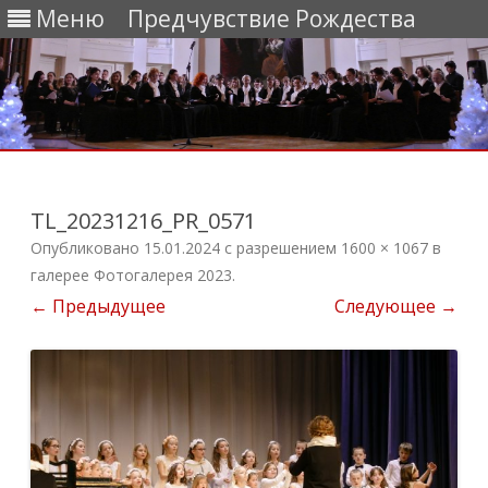
Меню
Предчувствие Рождества
Перейти
к
содержимому
TL_20231216_PR_0571
Опубликовано
15.01.2024
с разрешением
1600 × 1067
в
галерее
Фотогалерея 2023
.
← Предыдущее
Следующее →