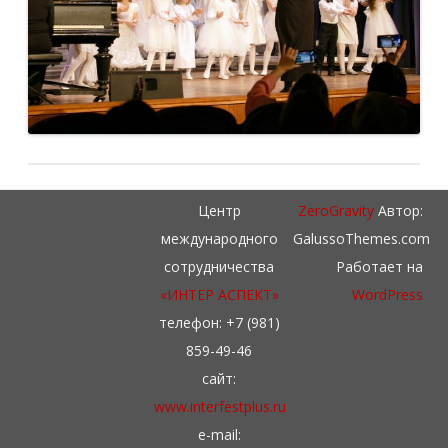
Центр
ZeroGravity
Автор:
международного
GalussoThemes.com
сотрудничества
Работает на
«ИНТЕР АСПЕКТ»
WordPress
телефон: +7 (981)
859-49-46
сайт:
www.interfestplus.ru
e-mail: