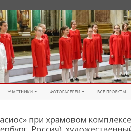
Перейти
к
УЧАСТНИКИ
ФОТОГАЛЕРЕИ
ВСЕ ПРОЕКТЫ
содержимому
УЧАСТНИКИ 2025
ФОТОГАЛЕРЕЯ 2025
асиос» при храмовом комплексе
УЧАСТНИКИ 2024
ФОТОГАЛЕРЕЯ 2024
ербург, Россия), художественны
УЧАСТНИКИ 2023
ФОТОГАЛЕРЕЯ 2023