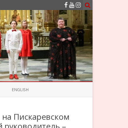
ENGLISH
 на Пискаревском
й руководитель –