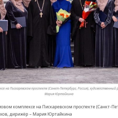
се на Пискаревском проспекте (Санкт-Петербург, Россия), художественный 
Мария Юртайкина
овом комплексе на Пискаревском проспекте (Санкт-Пет
юхов, дирижёр – Мария Юртайкина