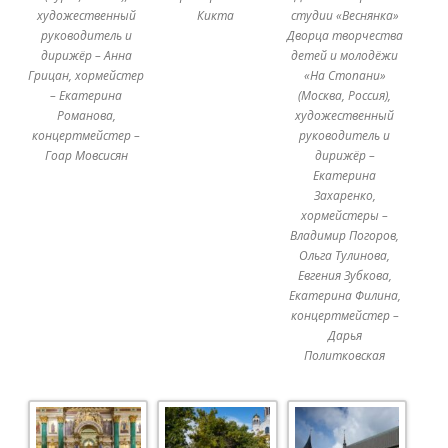
художественный
Кикта
студии «Веснянка»
руководитель и
Дворца творчества
дирижёр – Анна
детей и молодёжи
Грицан, хормейстер
«На Стопани»
– Екатерина
(Москва, Россия),
Романова,
художественный
концертмейстер –
руководитель и
Гоар Мовсисян
дирижёр –
Екатерина
Захаренко,
хормейстеры –
Владимир Погоров,
Ольга Тулинова,
Евгения Зубкова,
Екатерина Филина,
концертмейстер –
Дарья
Политковская