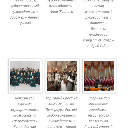
(Пенза, Россия),
художественный
(Санкт-Петербург,
художественный
руководитель –
Россия),
руководитель и
Анна Жданова
художественный
дирижёр – Лариса
руководитель и
Ершова
дирижёр –
Вероника
Алекберова,
концертмейстер –
Андрей Губин
Женский хор
Хор храма Спаса на
Старший хор
Курского
Каменке (Санкт-
Московского
государственного
Петербург, Россия),
городского
университета
художественный
творческого
«Возрождение»
руководитель и
коллектива
(Курск, Россия),
дирижёр – Жанна
Детской хоровой