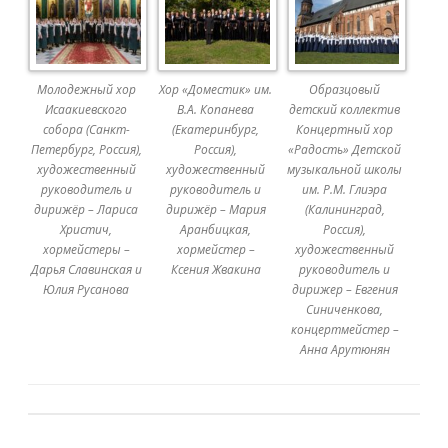
Молодежный хор
Хор «Доместик» им.
Образцовый
Исаакиевского
В.А. Копанева
детский коллектив
собора (Санкт-
(Екатеринбург,
Концертный хор
Петербург, Россия),
Россия),
«Радость» Детской
художественный
художественный
музыкальной школы
руководитель и
руководитель и
им. Р.М. Глиэра
дирижёр – Лариса
дирижёр – Мария
(Калининград,
Христич,
Аранбицкая,
Россия),
хормейстеры –
хормейстер –
художественный
Дарья Славинская и
Ксения Жвакина
руководитель и
Юлия Русанова
дирижер – Евгения
Синиченкова,
концертмейстер –
Анна Арутюнян