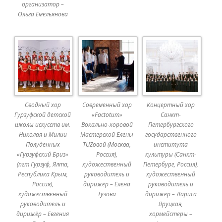
организатор –
Ольга Емельянова
Сводный хор
Современный хор
Концертный хор
Гурзуфской детской
«Factotum»
Санкт-
школы искусств им.
Вокально-хоровой
Петербургского
Николая и Милии
Мастерской Елены
государственного
Полуденных
TUZовой (Москва,
института
«Гурзуфский Бриз»
Россия),
культуры (Санкт-
(пгт Гурзуф, Ялта,
художественный
Петербург, Россия),
Республика Крым,
руководитель и
художественный
Россия),
дирижёр – Елена
руководитель и
художественный
Тузова
дирижёр – Лариса
руководитель и
Яруцкая,
дирижёр – Евгения
хормейстеры –