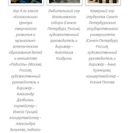
Хор 4-го класса
Любительский хор
Камерный хор
«Колокольчик»
Исаакиевского
студенток Санкт-
Центра
собора (Санкт-
Петербургского
творческого
Петербург, Россия),
государственного
развития и
художественный
университета
музыкально-
руководитель и
(Санкт-Петербург,
эстетического
дирижёр –
Россия),
образования детей
Анастасия
художественный
и юношества
Коздринь
руководитель и
«Радость» (Москва,
дирижёр – Анна
Россия),
Кузнецова,
художественный
концертмейстер –
руководитель и
Ксения Попова
дирижёр –
Александр
Долбилин,
хормейстер –
Инесса Грицай,
концертмейстер –
Александра
Зинукова, педагог-