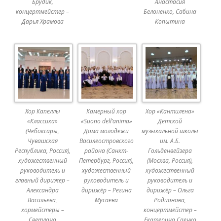
Брудик,
Анастасия
концертмейстер –
Белоненко, Сабина
Дарья Храмова
Копытина
Хор Капеллы
Камерный хор
Хор «Кантилена»
«Классика»
«Suono dell’anima»
Детской
(Чебоксары,
Дома молодёжи
музыкальной школы
Чувашская
Василеостровского
им. А.Б.
Республика, Россия),
района (Санкт-
Гольденвейзера
художественный
Петербург, Россия),
(Москва, Россия),
руководитель и
художественный
художественный
главный дирижер –
руководитель и
руководитель и
Александра
дирижёр – Регина
дирижёр – Ольга
Васильева,
Мусаева
Родионова,
хормейстеры –
концертмейстер –
Светлана
Екатерина Саенко