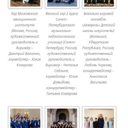
Хор Московского
Женский хор 2 курса
Вокально-хоровой
авиационного
Санкт-
ансамбль
института
Петербургского
«Акварель» Детской
(Москва, Россия),
музыкально-
школы искусств №2
художественный
педагогического
(Воткинск,
руководитель и
училища (Санкт-
Удмуртская
дирижёр –
Петербург, Россия),
Республика, Россия),
Дмитрий Власенко,
художественный
художественный
хормейстер – Юлия
руководитель и
руководитель –
Комарова
дирижёр – Наталья
Любовь Чиркова,
Саблина,
концертмейстер –
хормейстер – Юлия
Анастасия
Давыдова,
Васильева
концертмейстер –
Татьяна Комарова