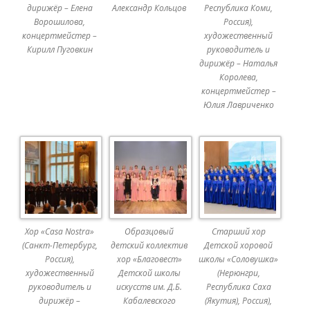
дирижёр – Елена
Александр Кольцов
Республика Коми,
Ворошилова,
Россия),
концертмейстер –
художественный
Кирилл Пуговкин
руководитель и
дирижёр – Наталья
Королева,
концертмейстер –
Юлия Лавриченко
Хор «Casa Nostra»
Образцовый
Старший хор
(Санкт-Петербург,
детский коллектив
Детской хоровой
Россия),
хор «Благовест»
школы «Соловушка»
художественный
Детской школы
(Нерюнгри,
руководитель и
искусств им. Д.Б.
Республика Саха
дирижёр –
Кабалевского
(Якутия), Россия),