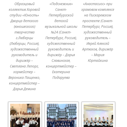
Образцовый
«Подснежник»
«Анастасиос» при
коллектив Хоровой
Санкт-
храмовом комплексе
студии «Юность»
Петербургской
на Пискаревском
Дворца детского
детской
проспекте (Санкт-
(юношеского)
музыкальной школы
Петербург, Россия),
творчества
№24 (Санкт-
художественный
г.Люберцы
Петербург, Россия),
руководитель –
(Люберцы, Россия),
художественный
Иерей Алексей
художественный
руководитель и
Артюхов, дирижёр
руководитель и
дирижёр – Дарья
– Мария
дирижёр –
Славинская,
Юртайкина
Светлана Лепорг,
концертмейстер –
хормейстер –
Екатерина
Вероника Пащенко,
Подаруева
концертмейстер –
Дарья Демина