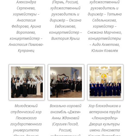
Александра
(Пермь, Россия),
художественный
Серпенева,
художественный
руководитель и
хормейстеры –
руководитель и
дирижёр – Татьяна
Анастасия
дирижёр – Оксана
Седельникова,
Федорова, Арина
Евдокимова,
хормейстер –
Воропаева,
концертмейстер –
Снежана Марченко,
концертмейстер –
Виктория Ярыш
концертмейстеры
Анастасия Павлова-
– Аида Ахметова,
Купранец
Юлиан Ковалёв
Молодежный
Вокально-хоровой
Хор блокадников и
студенческий хор
ансамбль «Джем»
ветеранов труда
Пензенского
Анны Ждановой
«Ленинградец»
государственного
(Сергиев Посад,
Дворца культуры
университета
Россия),
имени Ленсовета