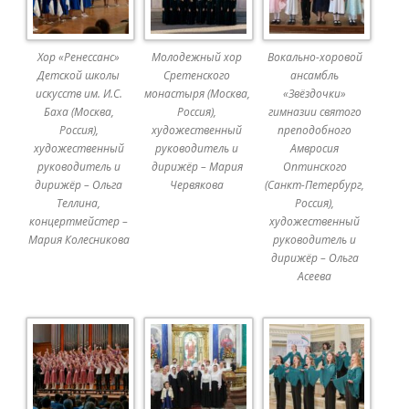
Хор «Ренессанс»
Молодежный хор
Вокально-хоровой
Детской школы
Сретенского
ансамбль
искусств им. И.С.
монастыря (Москва,
«Звёздочки»
Баха (Москва,
Россия),
гимназии святого
Россия),
художественный
преподобного
художественный
руководитель и
Амвросия
руководитель и
дирижёр – Мария
Оптинского
дирижёр – Ольга
Червякова
(Санкт-Петербург,
Теллина,
Россия),
концертмейстер –
художественный
Мария Колесникова
руководитель и
дирижёр – Ольга
Асеева