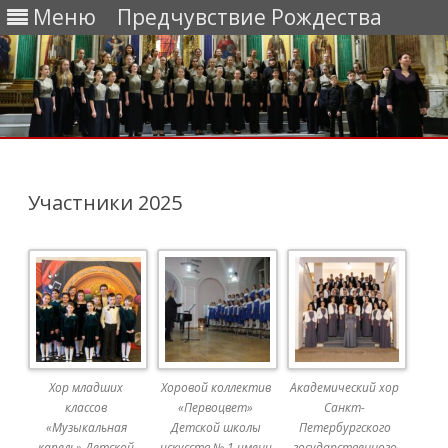
Меню
Предчувствие Рождества
Перейти
к
содержимому
Участники 2025
Хор младших
Хоровой коллектив
Академический хор
классов
«Первоцвет»
Санкт-
«Музыкальная
Детской школы
Петербургского
капель» Детской
искусств № 1 имени
государственного