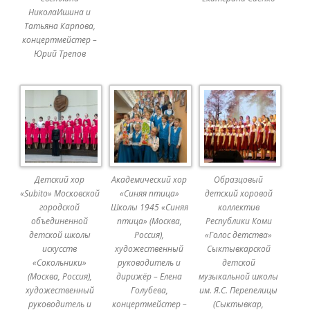
НиколаИшина и
Татьяна Карпова,
концертмейстер –
Юрий Трепов
Детский хор
Академический хор
Образцовый
«Subito» Московской
«Синяя птица»
детский хоровой
городской
Школы 1945 «Синяя
коллектив
объединенной
птица» (Москва,
Республики Коми
детской школы
Россия),
«Голос детства»
искусств
художественный
Сыктывкарской
«Сокольники»
руководитель и
детской
(Москва, Россия),
дирижёр – Елена
музыкальной школы
художественный
Голубева,
им. Я.С. Перепелицы
руководитель и
концертмейстер –
(Сыктывкар,