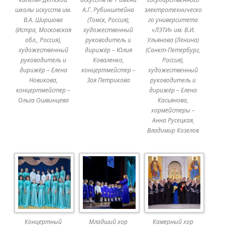
школы искусств им.
А.Г. Рубинштейна
электротехническо
В.А. Ширшова
(Томск, Россия),
го университета
(Истра, Московская
художественный
«ЛЭТИ» им. В.И.
обл., Россия),
руководитель и
Ульянова (Ленина)
художественный
дирижёр – Юлия
(Санкт-Петербург,
руководитель и
Коваленко,
Россия),
дирижёр – Елена
концертмейстер –
художественный
Новикова,
Зоя Петрикова
руководитель и
концертмейстер –
дирижёр – Елена
Ольга Ошвинцева
Касьянова,
хормейстеры –
Анна Русецкая,
Владимир Козелов
Концертный
Младший хор
Камерный хор