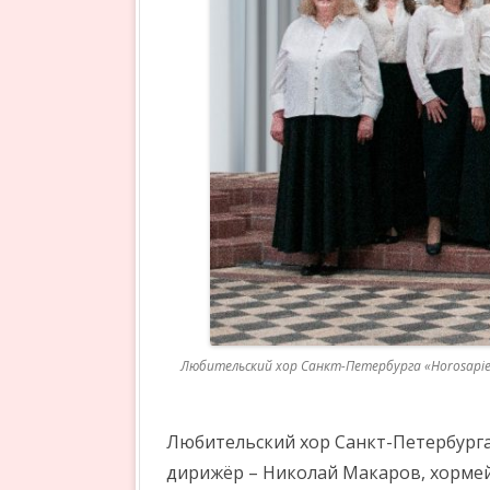
Любительский хор Санкт-Петербурга «Horosapien
Любительский хор Санкт-Петербурга 
дирижёр – Николай Макаров, хормей