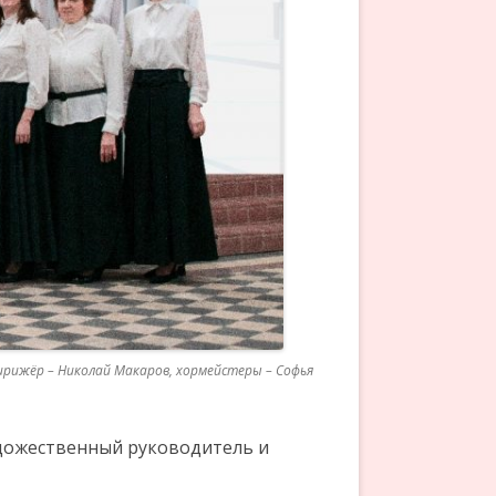
дирижёр – Николай Макаров, хормейстеры – Софья
художественный руководитель и