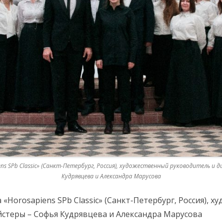
s SPb Classic» (Санкт-Петербург, Россия), художественный руководитель и 
Кудрявцева и Александра Марусова
«Horosapiens SPb Classic» (Санкт-Петербург, Россия), 
стеры – Софья Кудрявцева и Александра Марусова