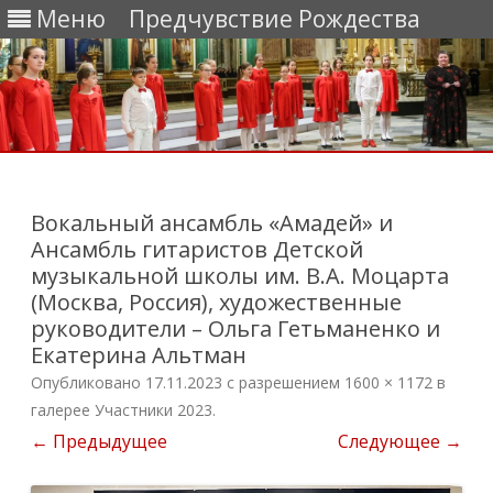
Меню
Предчувствие Рождества
Перейти
к
содержимому
Вокальный ансамбль «Амадей» и
Ансамбль гитаристов Детской
музыкальной школы им. В.А. Моцарта
(Москва, Россия), художественные
руководители – Ольга Гетьманенко и
Екатерина Альтман
Опубликовано
17.11.2023
с разрешением
1600 × 1172
в
галерее
Участники 2023
.
← Предыдущее
Следующее →