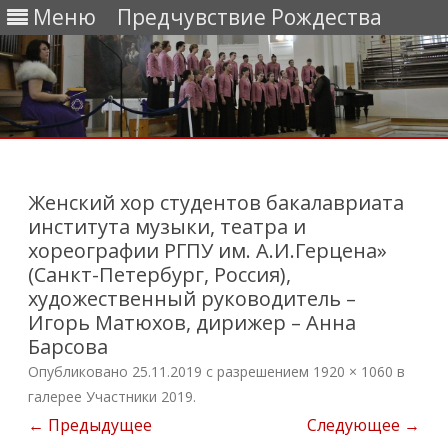
Меню
Предчувствие Рождества
Перейти
к
содержимому
Женский хор студентов бакалавриата
института музыки, театра и
хореографии РГПУ им. А.И.Герцена»
(Санкт-Петербург, Россия),
художественный руководитель –
Игорь Матюхов, дирижер – Анна
Барсова
Опубликовано
25.11.2019
с разрешением
1920 × 1060
в
галерее
Участники 2019
.
← Предыдущее
Следующее →