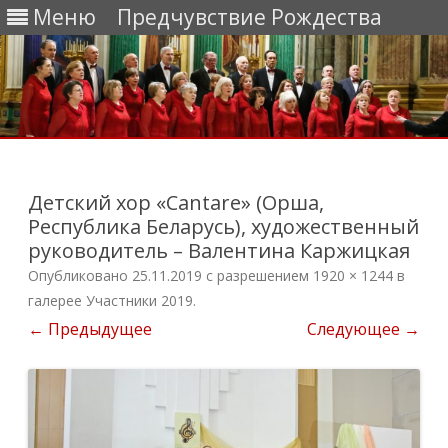
Меню
Предчувствие Рождества
Перейти
к
содержимому
Детский хор «Cantare» (Орша,
Республика Беларусь), художественный
руководитель – Валентина Каржицкая
Опубликовано
25.11.2019
с разрешением
1920 × 1244
в
галерее
Участники 2019
.
← Предыдущее
Следующее →