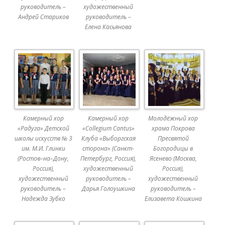
руководитель –
художественный
Андрей Стариков
руководитель –
Елена Касьянова
Камерный хор
Камерный хор
Молодёжный хор
«Радуга» Детской
«Collegium Cantus»
храма Покрова
школы искусств № 3
Клуба «Выборгская
Пресвятой
им. М.И. Глинки
сторона» (Санкт-
Богородицы в
(Ростов–на–Дону,
Петербург, Россия),
Ясенево (Москва,
Россия),
художественный
Россия),
художественный
руководитель –
художественный
руководитель –
Дарья Голоушкина
руководитель –
Надежда Зубко
Елизавета Кошкина