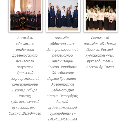
Ансамбль
Ансамбль
Вокальный
«Согласие»
«Вдохновение»
ансамбль «D-chord»
отделения
Централизованной
(Москва, Россия),
Древнерусского
религиозной
художественный
певческого
организации
руководитель –
искусства
Северо-Западного
Александр Талан
Уральской
Объединения
государственной
Церкви Христиан–
консерватории
Адвентистов
(Екатеринбург,
Седьмого Дня
Россия),
(Санкт-Петербург,
художественный
Россия),
руководитель –
художественный
Оксана Шелудякова
руководитель –
Елена Язловицкая