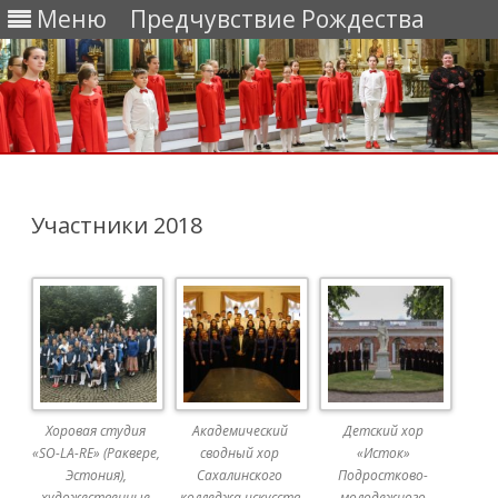
Меню
Предчувствие Рождества
Перейти
к
содержимому
Участники 2018
Хоровая студия
Академический
Детский хор
«SO-LA-RE» (Раквере,
сводный хор
«Исток»
Эстония),
Сахалинского
Подростково-
художественные
колледжа искусств
молодежного