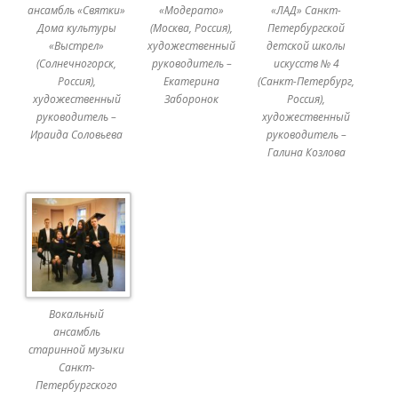
ансамбль «Святки»
«Модерато»
«ЛАД» Санкт-
Дома культуры
(Москва, Россия),
Петербургской
«Выстрел»
художественный
детской школы
(Солнечногорск,
руководитель –
искусств № 4
Россия),
Екатерина
(Санкт-Петербург,
художественный
Заборонок
Россия),
руководитель –
художественный
Ираида Соловьева
руководитель –
Галина Козлова
Вокальный
ансамбль
старинной музыки
Санкт-
Петербургского