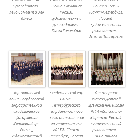
руководители –
(Южно-Сахалинск,
центра «МИР»
Кейо Сомельт и Эло
Россия),
(Санкт-Петербург,
Юлеоя
художественный
Россия),
руководитель –
художественный
Павел Гололобов
руководитель –
Анжела Зингаренко
Хор любителей
Академический хор
Хор старших
пения Свердловской
Санкт-
классов Детской
государственной
Петербургского
музыкальной школы
академической
государственного
№ 14 «Консонанс»
филармонии
электротехническо
(Саратов, Россия),
(Екатеринбург,
го университета
художественный
Россия),
«ЛЭТИ» (Санкт-
руководитель –
художественный
Петербург, Россия),
Анна Лицова