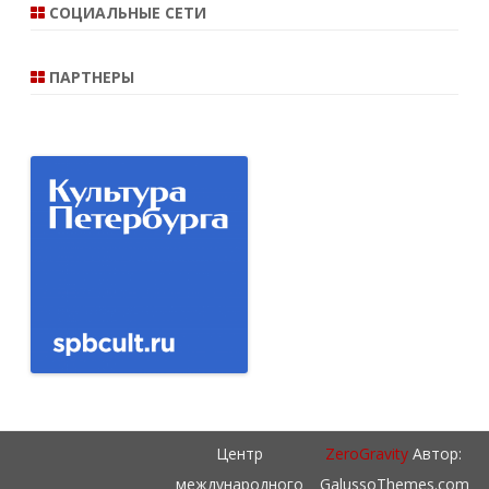
СОЦИАЛЬНЫЕ СЕТИ
ПАРТНЕРЫ
Центр
ZeroGravity
Автор:
международного
GalussoThemes.com