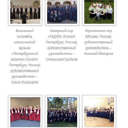
Вокальный
Камерный хор
Хоросапиенс хор
ансамбль
«РАДИО» (Санкт-
(Москва, Россия),
классической
Петербург, Россия),
художественный
музыки
художественный
руководитель –
«Петербургский
руководитель –
Николай Макаров
акцент» (Санкт-
Станислав Грибков
Петербург, Россия),
художественный
руководитель –
Ольга Кислицкая