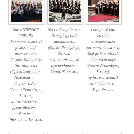
Хор «СЕВЕРНОЕ
Женский хор Санкт-
Камерный хор
СИЯНИЕ»
Петербургской
Физико-
Централизованной
митрополии
технического
религиозной
(Санкт-Петербург,
института им. А.Ф.
организации
Россия),
Иоффе Российской
Северо-Западного
художественный
академии наук
Объединения
руководитель –
(Санкт-Петербург,
Церкви Христиан–
Игорь Матюхов
Россия),
Адвентистов
художественный
Седьмого Дня
руководитель –
(Санкт-Петербург,
Вера Ильина
Россия),
художественный
руководитель –
Наталья
Логвинова-Бейсова