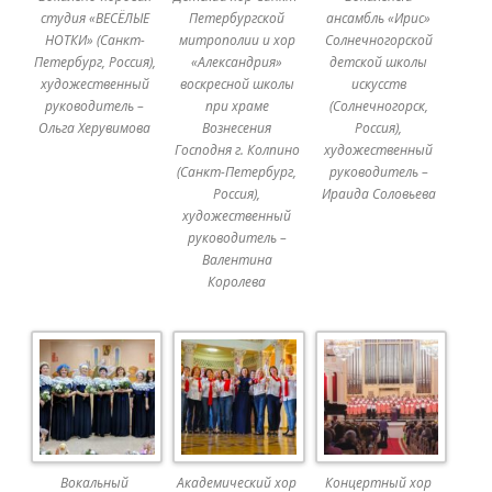
студия «ВЕСЁЛЫЕ
Петербургской
ансамбль «Ирис»
НОТКИ» (Санкт-
митрополии и хор
Солнечногорской
Петербург, Россия),
«Александрия»
детской школы
художественный
воскресной школы
искусств
руководитель –
при храме
(Солнечногорск,
Ольга Херувимова
Вознесения
Россия),
Господня г. Колпино
художественный
(Санкт-Петербург,
руководитель –
Россия),
Ираида Соловьева
художественный
руководитель –
Валентина
Королева
Вокальный
Академический хор
Концертный хор