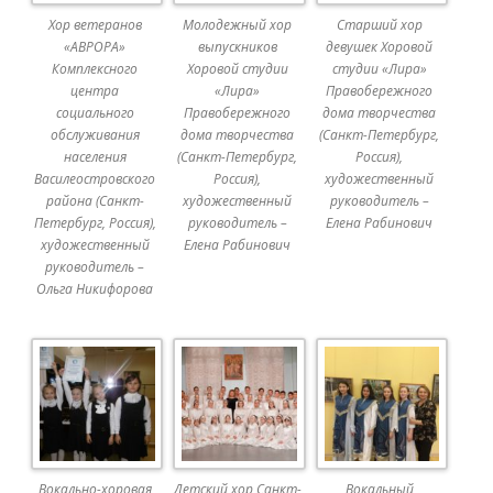
Хор ветеранов
Молодежный хор
Старший хор
«АВРОРА»
выпускников
девушек Хоровой
Комплексного
Хоровой студии
студии «Лира»
центра
«Лира»
Правобережного
социального
Правобережного
дома творчества
обслуживания
дома творчества
(Санкт-Петербург,
населения
(Санкт-Петербург,
Россия),
Василеостровского
Россия),
художественный
района (Санкт-
художественный
руководитель –
Петербург, Россия),
руководитель –
Елена Рабинович
художественный
Елена Рабинович
руководитель –
Ольга Никифорова
Вокально-хоровая
Детский хор Санкт-
Вокальный