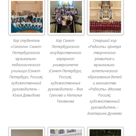
Хор студентов
Хор Санкт-
Старший хор
«Canzona» Санкт-
Петербургского
«Радость» Центра
Петербургского
государственного
творческого
музыкально-
аграрного
развития и
педагогического
университета
музыкально-
училища (Санкт-
(Санкт-Петербург,
эстетического
Петербург, Россия),
Россия),
образования детей
художественный
художественные
и юношества
руководитель –
руководители – Яна
«Радость» (Москва
Юлия Давыдова
Грехова и Наталья
Россия),
Теплякова
художественный
руководитель –
Екатерина Дунаева