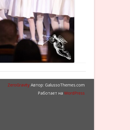
ZeroGravity
Автор: GalussoThemes.com
Работает на
WordPress